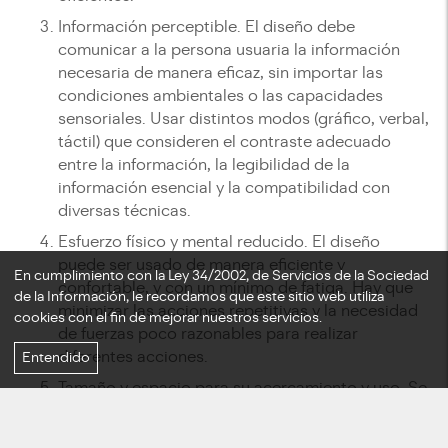
Información perceptible. El diseño debe
comunicar a la persona usuaria la información
necesaria de manera eficaz, sin importar las
condiciones ambientales o las capacidades
sensoriales. Usar distintos modos (gráfico, verbal,
táctil) que consideren el contraste adecuado
entre la información, la legibilidad de la
información esencial y la compatibilidad con
diversas técnicas.
Esfuerzo físico y mental reducido. El diseño
puede ser usado de manera eficiente y
En cumplimiento con la Ley 34/2002, de Servicios de la Sociedad
confortable, y con un mínimo de fatiga. Hay que
de la Información, le recordamos que este sitio web utiliza
minimizar las acciones repetitivas y la necesidad
cookies con el fin de mejorar nuestros servicios.
de fuerzas poco razonables para realizar
diferentes acciones.
Entendido
Tamaño y espacio para su acercamiento y uso. Se
debe proporcionar un tamaño y un espacio
adecuados para acercarse, alcanzar, manipular y