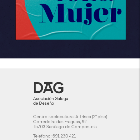
Asociación Galega
de Deseño
Centro sociocultural A Trisca (2º piso)
Corredoira das Fraguas, 92
15703 Santiago de Compostela
Teléfono:
691 230 421