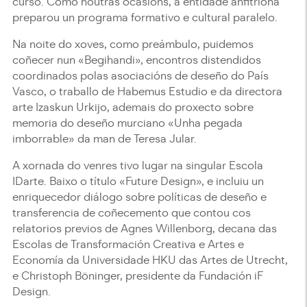
curso. Como noutras ocasións, a entidade anfitriona
preparou un programa formativo e cultural paralelo.
Na noite do xoves, como preámbulo, puidemos
coñecer nun «Begihandi», encontros distendidos
coordinados polas asociacións de deseño do País
Vasco, o traballo de Habemus Estudio e da directora
arte Izaskun Urkijo, ademais do proxecto sobre
memoria do deseño murciano «Unha pegada
imborrable» da man de Teresa Jular.
A xornada do venres tivo lugar na singular Escola
IDarte. Baixo o título «Future Design», e incluiu un
enriquecedor diálogo sobre políticas de deseño e
transferencia de coñecemento que contou cos
relatorios previos de Agnes Willenborg, decana das
Escolas de Transformación Creativa e Artes e
Economía da Universidade HKU das Artes de Utrecht,
e Christoph Böninger, presidente da Fundación iF
Design.