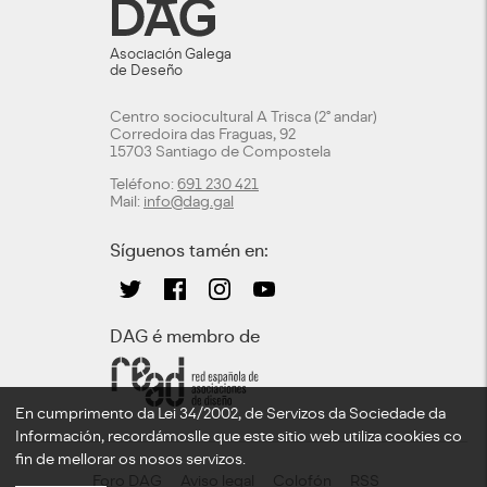
Asociación Galega
de Deseño
Centro sociocultural A Trisca (2º andar)
Corredoira das Fraguas, 92
15703 Santiago de Compostela
Teléfono:
691 230 421
Mail:
info@dag.gal
Síguenos tamén en:
DAG é membro de
En cumprimento da Lei 34/2002, de Servizos da Sociedade da
Información, recordámoslle que este sitio web utiliza cookies co
fin de mellorar os nosos servizos.
Foro DAG
Aviso legal
Colofón
RSS