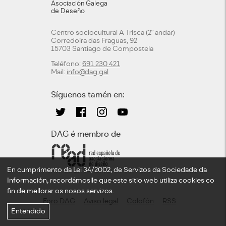
Asociación Galega
de Deseño
Centro sociocultural A Trisca (2º andar)
Corredoira das Fraguas, 92
15703 Santiago de Compostela
Teléfono:
691 230 421
Mail:
info@dag.gal
Síguenos tamén en:
DAG é membro de
En cumprimento da Lei 34/2002, de Servizos da Sociedade da
Información, recordámoslle que este sitio web utiliza cookies co
fin de mellorar os nosos servizos.
Foro DAG
Aviso legal
Colofón
RSS
Entendido