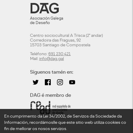
Asociación Galega
de Deseño
Centro sociocultural A Trisca (2º andar)
Corredoira das Fraguas, 92
15703 Santiago de Compostela
Teléfono:
691 230 421
Mail:
info@dag.gal
Síguenos tamén en:
DAG é membro de
En cumprimento da Lei 34/2002, de Servizos da Sociedade da
Información, recordámoslle que este sitio web utiliza cookies co
fin de mellorar os nosos servizos.