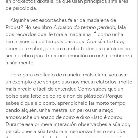
en proxectos dixitais, xa que usan principios similares
de psicoloxía.
Algunha vez escoitaches falar da madalena de
Proust? No seu libro
Á busca do tempo perdido
, fala
dos recordos que lle trae a madalena. É como unha
reminiscencia de tempos pasados. Coa súa textura,
recendo e sabor, pon en marcha todos os químicos no
seu cerebro para traer una emoción ou unha lembranza
á súa mente.
Pero para explicalo de maneira máis clara, vou usar
un exemplo que sempre uso nos meus relatorios, moito
máis «real» e fácil de entender. Como sabes que un
bolso está feito de coiro e non de plástico? Porque
sabes o que é o coiro, aprendíchelo fai moito tempo,
cando alguén, unha mestra, un pai ou un amigo,
amosouche un anaco de coiro e dixo «Isto é coiro».
Durante esa primera interación observaches a súa cor,
percibiches a súa textura e memorizaches o seu olor.