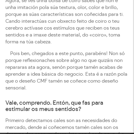
Agora, se ves unha bolsa de coiro sabes que non é
unha imitación pola súa textura, olor, color e brillo,
porque as súas características son coñecidas para ti.
Cando interactúas cun obxecto feito de coiro o teu
cerebro actívase cos estímulos que reciben os teus
sentidos e a imaxe deste material, do «coiro», toma
forma na túa cabeza.
Pois ben, chegados a este punto, parabéns! Non só
porque reflexionaches sobre algo no que quizáis non
repararas ata agora, senón porque tamén acabas de
aprender a idea básica do negocio. Esta é a razón pola
que o deseño CMF tamén se coñece como deseño
sensorial.
Vale, comprendo. Entón, que fas para
estimular os meus sentidos?
Primeiro detectamos cales son as necesidades do
mercado, dende aí coñecemos tamén cales son os