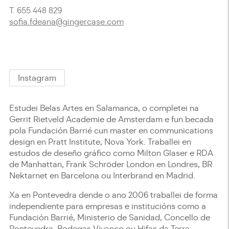
T. 655 448 829
sofia.fdeana@gingercase.com
Instagram
Estudei Belas Artes en Salamanca, o completei na
Gerrit Rietveld Academie de Amsterdam e fun becada
pola Fundación Barrié cun master en communications
design en Pratt Institute, Nova York. Traballei en
estudos de deseño gráfico como Milton Glaser e RDA
de Manhattan, Frank Schröder London en Londres, BR
Nektarnet en Barcelona ou Interbrand en Madrid.
Xa en Pontevedra dende o ano 2006 traballei de forma
independiente para empresas e institucións como a
Fundación Barrié, Ministerio de Sanidad, Concello de
Pontevedra, Bodegas Vivanco ou Hifas da Terra.