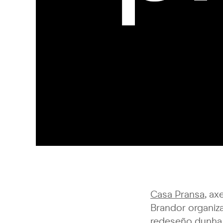
Casa Pransa
, ax
Brandor organiz
redeseño dunha 