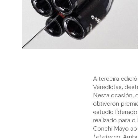
A terceira edici
Veredictas, dest
Nesta ocasión, d
obtiveron premi
estudio liderado
realizado para o
Conchi Mayo ao f
Lei eterna
. Ambo