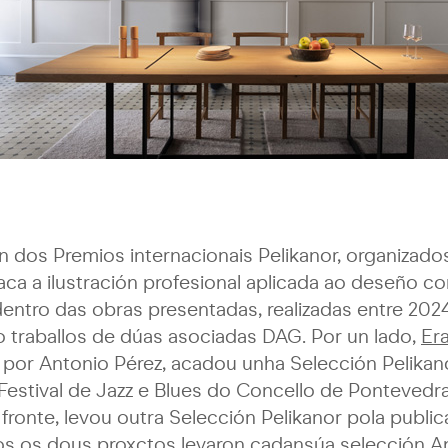
ón dos Premios internacionais Pelikanor, organizad
aca a ilustración profesional aplicada ao deseño c
entro das obras presentadas, realizadas entre 2024
o traballos de dúas asociadas DAG. Por un lado,
Er
 por Antonio Pérez, acadou unha Selección Pelikano
 Festival de Jazz e Blues do Concello de Pontevedr
ronte, levou outra Selección Pelikanor pola publi
s os dous proxctos levaron cadansúa selección A