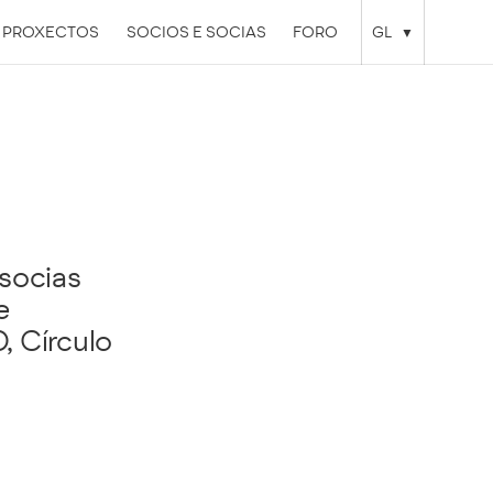
PROXECTOS
SOCIOS E SOCIAS
FORO
GL
 socias
e
, Círculo