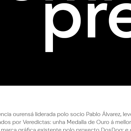
encia ourensá liderada polo socio Pablo Álvarez, le
ados por Veredictas: unha Medalla de Ouro á mello
marca gráfica existente polo proxecto DosDog; e