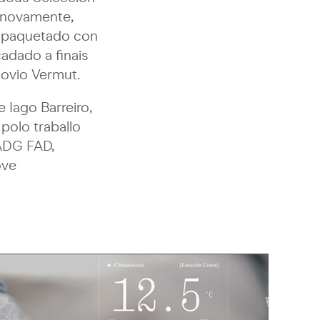
g novamente,
empaquetado con
adado a finais
ovio Vermut.
e Iago Barreiro,
polo traballo
 ADG FAD,
ove