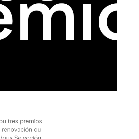
vou tres premios
r renovación ou
 dous Selección