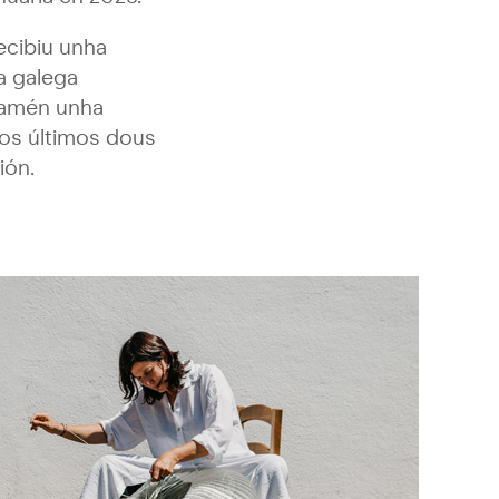
ecibiu unha
a galega
 tamén unha
os últimos dous
ión.