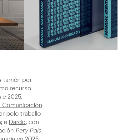
os tamén por
omo recurso.
 e 2025,
a Comunicación
r polo traballo
a; e
Dardo
, con
cación
Pery Pais.
nuaria en 2025.