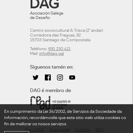
Asociación Galega
de Deseño
Centro sociocultural A Trisca (2º andar)
Corredoira das Fraguas, 92
15703 Santiago de Compostela
Teléfono:
691 230 421
Mail:
info@dag.gal
Síguenos tamén en:
DAG é membro de
En cumprimento da Lei 34/2002, de Servizos da Sociedade da
Información, recordámoslle que este sitio web utiliza cookies co
fin de mellorar os nosos servizos.
Foro DAG
Aviso legal
Colofón
RSS